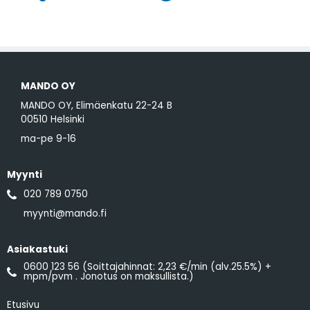
MANDO OY
MANDO OY, Elimäenkatu 22-24 B
00510 Helsinki
ma-pe 9-16
Myynti
020 789 0750
myynti@mando.fi
Asiakastuki
0600 123 56 (Soittajahinnat: 2,23 €/min (alv.25.5%) +
mpm/pvm . Jonotus on maksullista.)
Etusivu