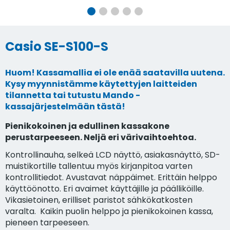
Kuva
Kuva
Tämän
Kuva
Kuva
Kuva
1
2
hetkinen
3
4
5
kuva
Casio SE-S100-S
Huom! Kassamallia ei ole enää saatavilla uutena.
Kysy myynnistämme käytettyjen laitteiden
tilannetta tai tutustu Mando -
kassajärjestelmään
tästä!
Pienikokoinen ja edullinen kassakone
perustarpeeseen. Neljä eri värivaihtoehtoa.
Kontrollinauha, selkeä LCD näyttö, asiakasnäyttö, SD-
muistikortille tallentuu myös kirjanpitoa varten
kontrollitiedot. Avustavat näppäimet. Erittäin helppo
käyttöönotto. Eri avaimet käyttäjille ja päälliköille.
Vikasietoinen, erilliset paristot sähkökatkosten
varalta. Kaikin puolin helppo ja pienikokoinen kassa,
pieneen tarpeeseen.