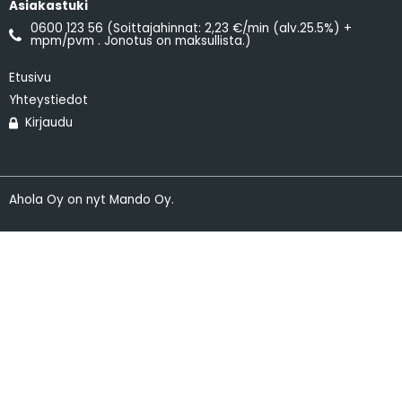
Asiakastuki
0600 123 56 (Soittajahinnat: 2,23 €/min (alv.25.5%) +
mpm/pvm . Jonotus on maksullista.)
Etusivu
Yhteystiedot
Kirjaudu
Ahola Oy on nyt Mando Oy.