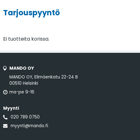
Skip
MANDO OY,
Myynti:
020 789 0750
/
Elimäenkatu 22-24 B,
myynti@mando.fi
to
Tarjouspyyntö
00510 Helsinki
Asiakastuki:
0600 123 56
content
ma-pe 9-16
(Soittajahinnat: 2,23 €/min
(alv.25.5%) + mpm/pvm .
Jonotus on maksullista.)
Ei tuotteita korissa.
MANDO OY
MANDO OY, Elimäenkatu 22-24 B
00510 Helsinki
ma-pe 9-16
Myynti
020 789 0750
myynti@mando.fi